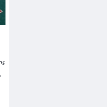
ang
n