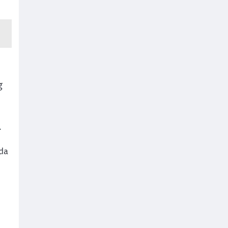
g
.
da