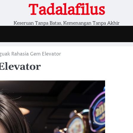
Tadalafilus
Keseruan Tanpa Batas, Kemenangan Tanpa Akhir
uak Rahasia Gem Elevator
levator