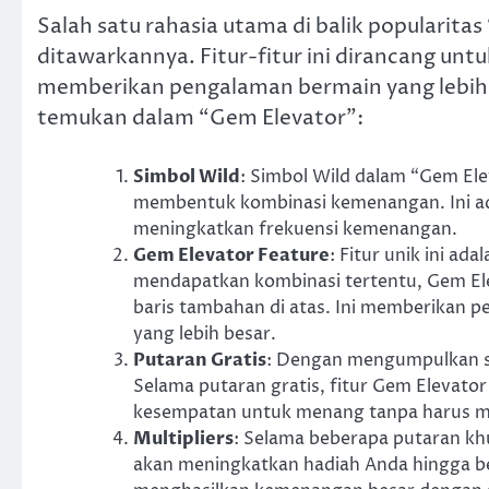
Salah satu rahasia utama di balik popularitas
ditawarkannya. Fitur-fitur ini dirancang u
memberikan pengalaman bermain yang lebih d
temukan dalam “Gem Elevator”:
Simbol Wild
: Simbol Wild dalam “Gem El
membentuk kombinasi kemenangan. Ini ad
meningkatkan frekuensi kemenangan.
Gem Elevator Feature
: Fitur unik ini ad
mendapatkan kombinasi tertentu, Gem El
baris tambahan di atas. Ini memberikan
yang lebih besar.
Putaran Gratis
: Dengan mengumpulkan se
Selama putaran gratis, fitur Gem Elevato
kesempatan untuk menang tanpa harus m
Multipliers
: Selama beberapa putaran k
akan meningkatkan hadiah Anda hingga berka