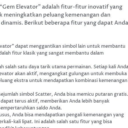
 “Gem Elevator” adalah fitur-fitur inovatif yang
ntuk meningkatkan peluang kemenangan dan
inamis. Berikut beberapa fitur yang dapat And
evator” dapat menggantikan simbol lain untuk membantu
alah fitur klasik yang sangat membantu dalam
alah salah satu daya tarik utama permainan. Setiap kali And
evator akan aktif, mengangkat gulungan untuk membuka
 peluang ekstra untuk mendapatkan kombinasi kemenangan
jumlah simbol Scatter, Anda bisa memicu putaran gratis
r dapat terus aktif, memberikan Anda lebih banyak
empertaruhkan saldo Anda.
husus, Anda bisa mendapatkan pengali kemenangan yang
li-kali lipat. Ini adalah salah satu fitur yang bisa