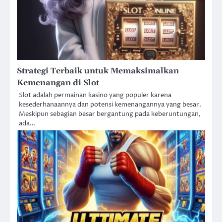
Strategi Terbaik untuk Memaksimalkan
Kemenangan di Slot
Slot adalah permainan kasino yang populer karena
kesederhanaannya dan potensi kemenangannya yang besar.
Meskipun sebagian besar bergantung pada keberuntungan,
ada…