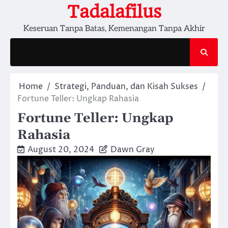
Skip
Tadalafilus
to
Keseruan Tanpa Batas, Kemenangan Tanpa Akhir
content
Home
Strategi, Panduan, dan Kisah Sukses
Fortune Teller: Ungkap Rahasia
Fortune Teller: Ungkap
Rahasia
August 20, 2024
Dawn Gray