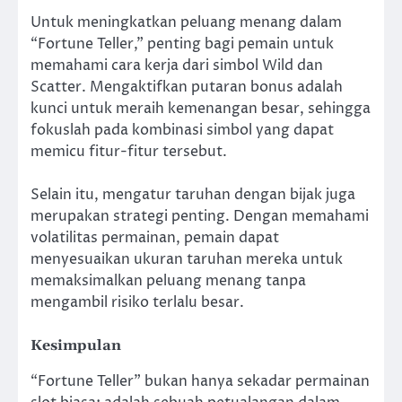
Untuk meningkatkan peluang menang dalam
“Fortune Teller,” penting bagi pemain untuk
memahami cara kerja dari simbol Wild dan
Scatter. Mengaktifkan putaran bonus adalah
kunci untuk meraih kemenangan besar, sehingga
fokuslah pada kombinasi simbol yang dapat
memicu fitur-fitur tersebut.
Selain itu, mengatur taruhan dengan bijak juga
merupakan strategi penting. Dengan memahami
volatilitas permainan, pemain dapat
menyesuaikan ukuran taruhan mereka untuk
memaksimalkan peluang menang tanpa
mengambil risiko terlalu besar.
Kesimpulan
“Fortune Teller” bukan hanya sekadar permainan