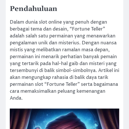
Pendahuluan
Dalam dunia slot online yang penuh dengan
berbagai tema dan desain, “Fortune Teller”
adalah salah satu permainan yang menawarkan
pengalaman unik dan misterius. Dengan nuansa
mistis yang melibatkan ramalan masa depan,
permainan ini menarik perhatian banyak pemain
yang tertarik pada hal-hal gaib dan misteri yang
tersembunyi di balik simbol-simbolnya. Artikel ini
akan mengungkap rahasia di balik daya tarik
permainan slot “Fortune Teller” serta bagaimana
cara memaksimalkan peluang kemenangan
Anda.