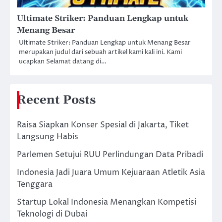
Ultimate Striker: Panduan Lengkap untuk
Menang Besar
Ultimate Striker: Panduan Lengkap untuk Menang Besar
merupakan judul dari sebuah artikel kami kali ini. Kami
ucapkan Selamat datang di…
Recent Posts
Raisa Siapkan Konser Spesial di Jakarta, Tiket
Langsung Habis
Parlemen Setujui RUU Perlindungan Data Pribadi
Indonesia Jadi Juara Umum Kejuaraan Atletik Asia
Tenggara
Startup Lokal Indonesia Menangkan Kompetisi
Teknologi di Dubai