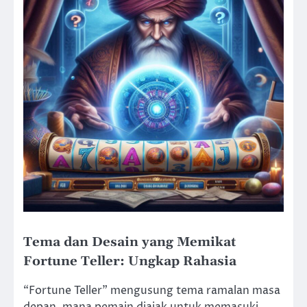
Tema dan Desain yang Memikat
Fortune Teller: Ungkap Rahasia
“Fortune Teller” mengusung tema ramalan masa