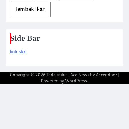
Tembak Ikan
Side Bar
link slot
Copyright © 2026
Tadalafilus
| Ace News by
Ascendoor
|
Powered by
WordPress
.