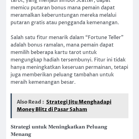
tarot, yang menjadi simbol Scatter, dapat
memicu putaran bonus mana pemain dapat
meramalkan keberuntungan mereka melalui
putaran gratis atau pengganda kemenangan.
Salah satu fitur menarik dalam “Fortune Teller”
adalah bonus ramalan, mana pemain dapat
memilih beberapa kartu tarot untuk
mengungkap hadiah tersembunyi. Fitur ini tidak
hanya meningkatkan keseruan permainan, tetapi
juga memberikan peluang tambahan untuk
meraih kemenangan besar.
Also Read :
Strategi Jitu Menghadapi
Money Blitz di Pasar Saham
Strategi untuk Meningkatkan Peluang
Menang