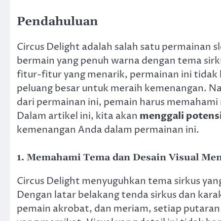
Pendahuluan
Circus Delight adalah salah satu permainan
bermain yang penuh warna dengan tema sirku
fitur-fitur yang menarik, permainan ini ti
peluang besar untuk meraih kemenangan. N
dari permainan ini, pemain harus memahami 
Dalam artikel ini, kita akan
menggali potensi
kemenangan Anda dalam permainan ini.
1. Memahami Tema dan Desain Visual Meng
Circus Delight menyuguhkan tema sirkus ya
Dengan latar belakang tenda sirkus dan kara
pemain akrobat, dan meriam, setiap putaran 