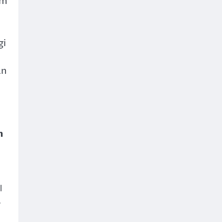
am
gi
an
n
l
,