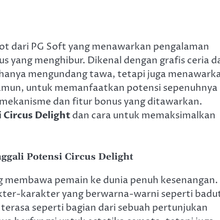
 slot dari PG Soft yang menawarkan pengalaman
s yang menghibur. Dikenal dengan grafis ceria d
dak hanya mengundang tawa, tetapi juga menawark
amun, untuk memanfaatkan potensi sepenuhnya
mekanisme dan fitur bonus yang ditawarkan.
 Circus Delight
dan cara untuk memaksimalkan
gali Potensi Circus Delight
ng membawa pemain ke dunia penuh kesenangan.
kter-karakter yang berwarna-warni seperti badu
terasa seperti bagian dari sebuah pertunjukan