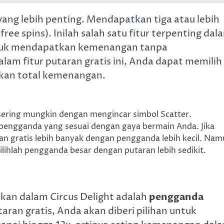
ng lebih penting. Mendapatkan tiga atau lebih
free spins). Inilah salah satu fitur terpenting dal
tuk mendapatkan kemenangan tanpa
lam fitur putaran gratis ini, Anda dapat memilih
tkan total kemenangan.
sering mungkin dengan mengincar simbol Scatter.
n pengganda yang sesuai dengan gaya bermain Anda. Jika
ran gratis lebih banyak dengan pengganda lebih kecil. Nam
lihlah pengganda besar dengan putaran lebih sedikit.
tkan dalam Circus Delight adalah
pengganda
aran gratis, Anda akan diberi pilihan untuk