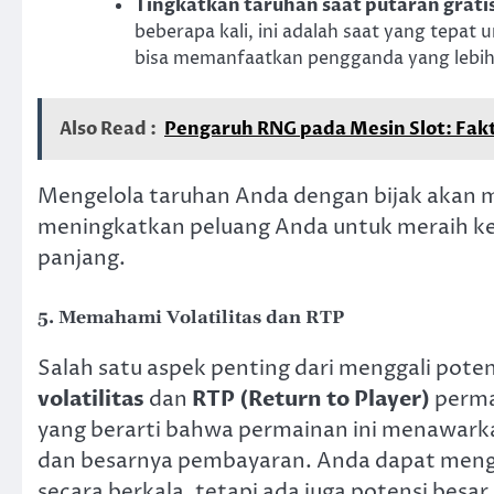
Tingkatkan taruhan saat putaran gratis
beberapa kali, ini adalah saat yang tepat
bisa memanfaatkan pengganda yang lebih 
Also Read :
Pengaruh RNG pada Mesin Slot: Fakt
Mengelola taruhan Anda dengan bijak akan 
meningkatkan peluang Anda untuk meraih ke
panjang.
5. Memahami Volatilitas dan RTP
Salah satu aspek penting dari menggali pote
volatilitas
dan
RTP (Return to Player)
permai
yang berarti bahwa permainan ini menawar
dan besarnya pembayaran. Anda dapat men
secara berkala, tetapi ada juga potensi bes