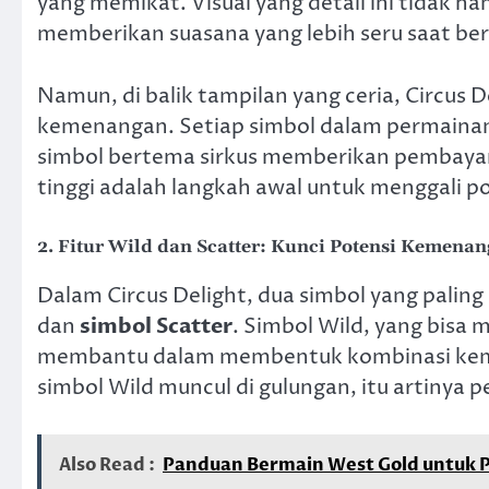
yang memikat. Visual yang detail ini tidak ha
memberikan suasana yang lebih seru saat be
Namun, di balik tampilan yang ceria, Circus
kemenangan. Setiap simbol dalam permainan i
simbol bertema sirkus memberikan pembayaran
tinggi adalah langkah awal untuk menggali p
2. Fitur Wild dan Scatter: Kunci Potensi Kemena
Dalam Circus Delight, dua simbol yang palin
dan
simbol Scatter
. Simbol Wild, yang bisa 
membantu dalam membentuk kombinasi keme
simbol Wild muncul di gulungan, itu artinya 
Also Read :
Panduan Bermain West Gold untuk 