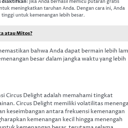
 diaktifkan
: Jika Anda berhasil memicu putaran gratis
 untuk meningkatkan taruhan Anda. Dengan cara ini, Anda
tinggi untuk kemenangan lebih besar.
a atau Mitos?
memastikan bahwa Anda dapat bermain lebih lam
menangan besar dalam jangka waktu yang lebih
nsi Circus Delight adalah memahami tingkat
nan. Circus Delight memiliki volatilitas meneng
kan keseimbangan antara frekuensi kemenangan
gharapkan kemenangan kecil hingga menengah
ar untuk kemenangan besar, terutama selama