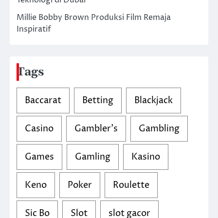
Millie Bobby Brown Produksi Film Remaja
Inspiratif
Tags
Baccarat
Betting
Blackjack
Casino
Gambler's
Gambling
Games
Gamling
Kasino
Keno
Poker
Roulette
Sic Bo
Slot
slot gacor