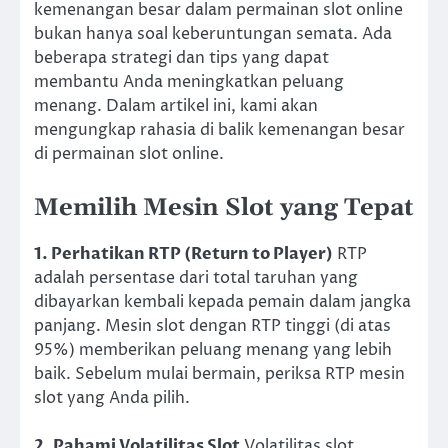
kemenangan besar dalam permainan slot online
bukan hanya soal keberuntungan semata. Ada
beberapa strategi dan tips yang dapat
membantu Anda meningkatkan peluang
menang. Dalam artikel ini, kami akan
mengungkap rahasia di balik kemenangan besar
di permainan slot online.
Memilih Mesin Slot yang Tepat
1. Perhatikan RTP (Return to Player)
RTP
adalah persentase dari total taruhan yang
dibayarkan kembali kepada pemain dalam jangka
panjang. Mesin slot dengan RTP tinggi (di atas
95%) memberikan peluang menang yang lebih
baik. Sebelum mulai bermain, periksa RTP mesin
slot yang Anda pilih.
2. Pahami Volatilitas Slot
Volatilitas slot