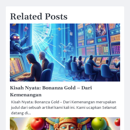
Related Posts
Kisah Nyata: Bonanza Gold – Dari
Kemenangan
Kisah Nyata: Bonanza Gold – Dari Kemenangan merupakan
judul dari sebuah artikel kami kali ini. Kami ucapkan Selamat
datang di…