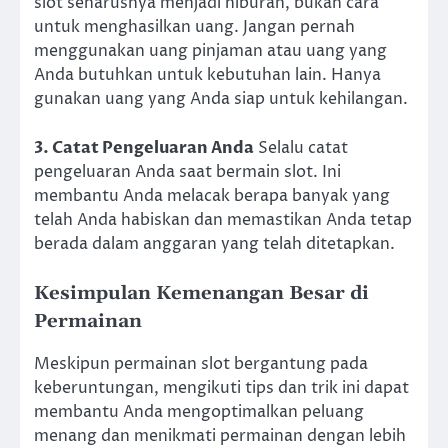
slot seharusnya menjadi hiburan, bukan cara
untuk menghasilkan uang. Jangan pernah
menggunakan uang pinjaman atau uang yang
Anda butuhkan untuk kebutuhan lain. Hanya
gunakan uang yang Anda siap untuk kehilangan.
3. Catat Pengeluaran Anda
Selalu catat
pengeluaran Anda saat bermain slot. Ini
membantu Anda melacak berapa banyak yang
telah Anda habiskan dan memastikan Anda tetap
berada dalam anggaran yang telah ditetapkan.
Kesimpulan Kemenangan Besar di
Permainan
Meskipun permainan slot bergantung pada
keberuntungan, mengikuti tips dan trik ini dapat
membantu Anda mengoptimalkan peluang
menang dan menikmati permainan dengan lebih