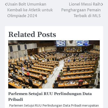
Usain Bolt Umumkan
Lionel Messi Raih
Post
Kembali ke Atletik untuk
Penghargaan Pemain
navigation
Olimpiade 2024
Terbaik di MLS
Related Posts
Parlemen Setujui RUU Perlindungan Data
Pribadi
Parlemen Setujui RUU Perlindungan Data Pribadi merupakan