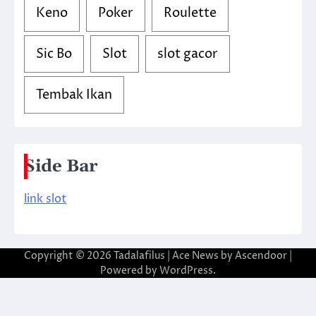
Keno
Poker
Roulette
Sic Bo
Slot
slot gacor
Tembak Ikan
Side Bar
link slot
Copyright © 2026
Tadalafilus
| Ace News by
Ascendoor
|
Powered by
WordPress
.