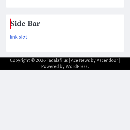
Side Bar
link slot
Copyright © 2026
Tadalafilus
| Ace News by
Ascendoor
|
Powered by
WordPress
.