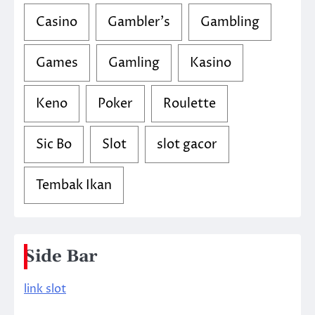
Casino
Gambler's
Gambling
Games
Gamling
Kasino
Keno
Poker
Roulette
Sic Bo
Slot
slot gacor
Tembak Ikan
Side Bar
link slot