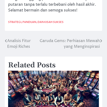
putaran tanpa terlalu terbebani oleh hasil akhir.
Selamat bermain dan semoga sukses!
STRATEGI, PANDUAN, DAN KISAH SUKSES
Analisis Fitur
Garuda Gems: Perhiasan Mewah
Post
Emoji Riches
yang Menginspirasi
navigation
Related Posts