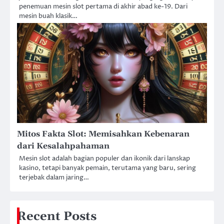
penemuan mesin slot pertama di akhir abad ke-19. Dari
mesin buah klasik…
Mitos Fakta Slot: Memisahkan Kebenaran
dari Kesalahpahaman
Mesin slot adalah bagian populer dan ikonik dari lanskap
kasino, tetapi banyak pemain, terutama yang baru, sering
terjebak dalam jaring…
Recent Posts