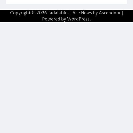
Copyright © 2026
Tadalafilus
| Ace News by
Ascendoor
|
Powered by
WordPress
.