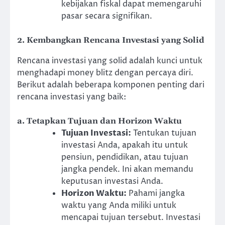
kebijakan fiskal dapat memengaruhi
pasar secara signifikan.
2. Kembangkan Rencana Investasi yang Solid
Rencana investasi yang solid adalah kunci untuk
menghadapi money blitz dengan percaya diri.
Berikut adalah beberapa komponen penting dari
rencana investasi yang baik:
a. Tetapkan Tujuan dan Horizon Waktu
Tujuan Investasi:
Tentukan tujuan
investasi Anda, apakah itu untuk
pensiun, pendidikan, atau tujuan
jangka pendek. Ini akan memandu
keputusan investasi Anda.
Horizon Waktu:
Pahami jangka
waktu yang Anda miliki untuk
mencapai tujuan tersebut. Investasi