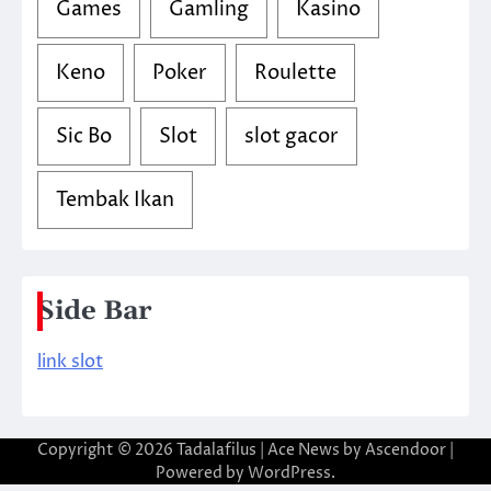
Games
Gamling
Kasino
Keno
Poker
Roulette
Sic Bo
Slot
slot gacor
Tembak Ikan
Side Bar
link slot
Copyright © 2026
Tadalafilus
| Ace News by
Ascendoor
|
Powered by
WordPress
.