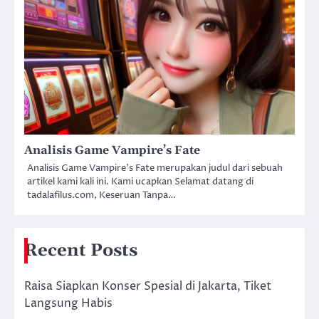
Analisis Game Vampire’s Fate
Analisis Game Vampire’s Fate merupakan judul dari sebuah
artikel kami kali ini. Kami ucapkan Selamat datang di
tadalafilus.com, Keseruan Tanpa…
Recent Posts
Raisa Siapkan Konser Spesial di Jakarta, Tiket
Langsung Habis