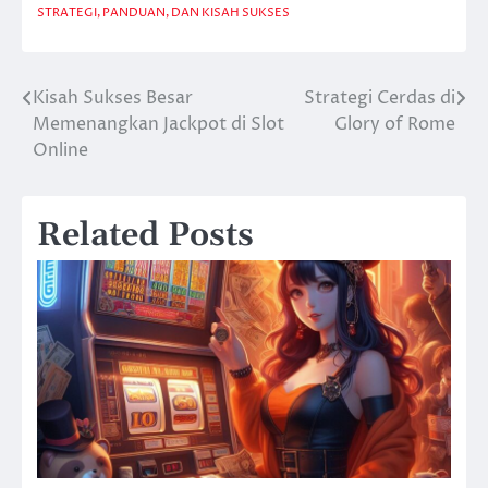
STRATEGI, PANDUAN, DAN KISAH SUKSES
Kisah Sukses Besar
Strategi Cerdas di
Post
Memenangkan Jackpot di Slot
Glory of Rome
navigation
Online
Related Posts