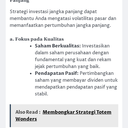
Panjang
Strategi investasi jangka panjang dapat
membantu Anda mengatasi volatilitas pasar dan
memanfaatkan pertumbuhan jangka panjang.
a. Fokus pada Kualitas
Saham Berkualitas:
Investasikan
dalam saham perusahaan dengan
fundamental yang kuat dan rekam
jejak pertumbuhan yang baik.
Pendapatan Pasif:
Pertimbangkan
saham yang membayar dividen untuk
mendapatkan pendapatan pasif yang
stabil.
Also Read :
Membongkar Strategi Totem
Wonders