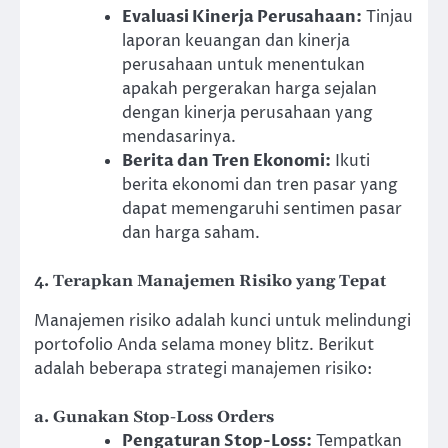
Evaluasi Kinerja Perusahaan:
Tinjau
laporan keuangan dan kinerja
perusahaan untuk menentukan
apakah pergerakan harga sejalan
dengan kinerja perusahaan yang
mendasarinya.
Berita dan Tren Ekonomi:
Ikuti
berita ekonomi dan tren pasar yang
dapat memengaruhi sentimen pasar
dan harga saham.
4. Terapkan Manajemen Risiko yang Tepat
Manajemen risiko adalah kunci untuk melindungi
portofolio Anda selama money blitz. Berikut
adalah beberapa strategi manajemen risiko:
a. Gunakan Stop-Loss Orders
Pengaturan Stop-Loss:
Tempatkan