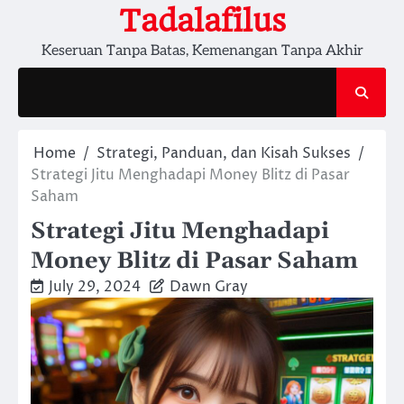
Skip
Tadalafilus
to
Keseruan Tanpa Batas, Kemenangan Tanpa Akhir
content
Home
Strategi, Panduan, dan Kisah Sukses
Strategi Jitu Menghadapi Money Blitz di Pasar
Saham
Strategi Jitu Menghadapi
Money Blitz di Pasar Saham
July 29, 2024
Dawn Gray