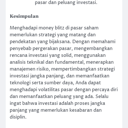
pasar dan peluang investasi.
Kesimpulan
Menghadapi money blitz di pasar saham
memerlukan strategi yang matang dan
pendekatan yang bijaksana. Dengan memahami
penyebab pergerakan pasar, mengembangkan
rencana investasi yang solid, menggunakan
analisis teknikal dan fundamental, menerapkan
manajemen risiko, mempertimbangkan strategi
investasi jangka panjang, dan memanfaatkan
teknologi serta sumber daya, Anda dapat
menghadapi volatilitas pasar dengan percaya diri
dan memanfaatkan peluang yang ada. Selalu
ingat bahwa investasi adalah proses jangka
panjang yang memerlukan kesabaran dan
disiplin.