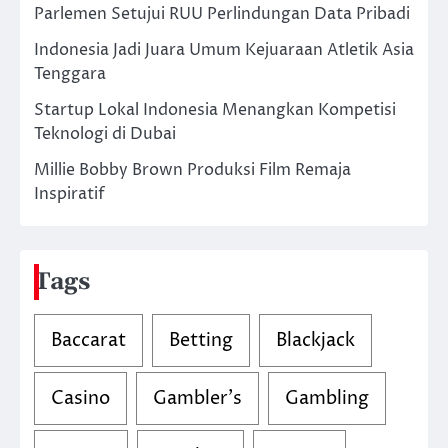
Parlemen Setujui RUU Perlindungan Data Pribadi
Indonesia Jadi Juara Umum Kejuaraan Atletik Asia
Tenggara
Startup Lokal Indonesia Menangkan Kompetisi
Teknologi di Dubai
Millie Bobby Brown Produksi Film Remaja
Inspiratif
Tags
Baccarat
Betting
Blackjack
Casino
Gambler's
Gambling