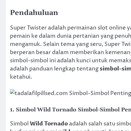
Pendahuluan
Super Twister adalah permainan slot online
pemain ke dalam dunia pertanian yang penuh
mengamuk. Selain tema yang seru, Super Tw
berperan besar dalam memberikan kemenang
simbol-simbol ini adalah kunci untuk memak
adalah panduan lengkap tentang
simbol-sim
ketahui.
1.
Simbol Wild Tornado
Simbol-Simbol Pen
Simbol
Wild Tornado
adalah salah satu simbo