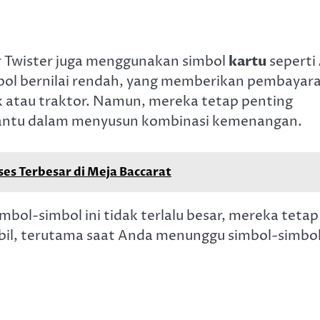
er Twister juga menggunakan simbol
kartu
seperti
imbol bernilai rendah, yang memberikan pembayar
k atau traktor. Namun, mereka tetap penting
bantu dalam menyusun kombinasi kemenangan.
es Terbesar di Meja Baccarat
bol-simbol ini tidak terlalu besar, mereka tetap
bil, terutama saat Anda menunggu simbol-simbo