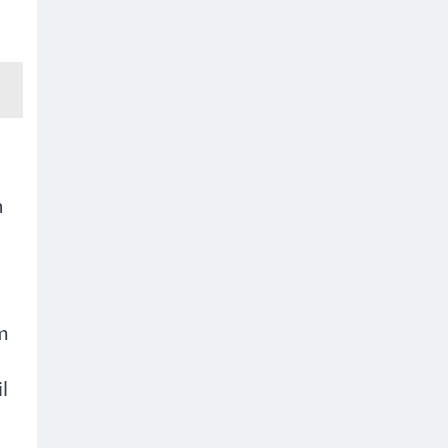
n
m
l