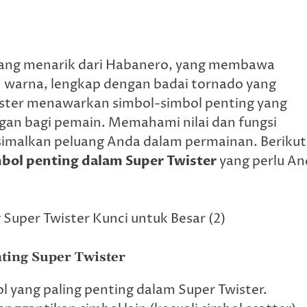
 yang menarik dari Habanero, yang membawa
 warna, lengkap dengan badai tornado yang
ister menawarkan simbol-simbol penting yang
an bagi pemain. Memahami nilai dan fungsi
simalkan peluang Anda dalam permainan. Berikut
bol penting dalam Super Twister
yang perlu An
ting Super Twister
l yang paling penting dalam Super Twister.