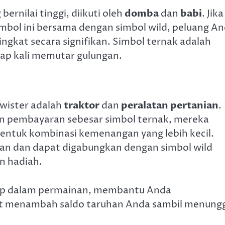
bernilai tinggi, diikuti oleh
domba
dan
babi
. Jika
bol ini bersama dengan simbol wild, peluang A
kat secara signifikan. Simbol ternak adalah
iap kali memutar gulungan.
Twister adalah
traktor
dan
peralatan pertanian
.
an pembayaran sebesar simbol ternak, mereka
tuk kombinasi kemenangan yang lebih kecil.
ngan dan dapat digabungkan dengan simbol wild
n hadiah.
gkap dalam permainan, membantu Anda
t menambah saldo taruhan Anda sambil menung