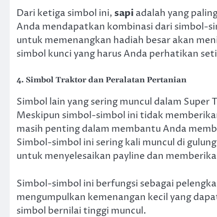
Dari ketiga simbol ini,
sapi
adalah yang paling 
Anda mendapatkan kombinasi dari simbol-sim
untuk memenangkan hadiah besar akan mening
simbol kunci yang harus Anda perhatikan set
4. Simbol Traktor dan Peralatan Pertanian
Simbol lain yang sering muncul dalam Super 
Meskipun simbol-simbol ini tidak memberik
masih penting dalam membantu Anda memben
Simbol-simbol ini sering kali muncul di gulu
untuk menyelesaikan payline dan memberika
Simbol-simbol ini berfungsi sebagai pelen
mengumpulkan kemenangan kecil yang dapa
simbol bernilai tinggi muncul.