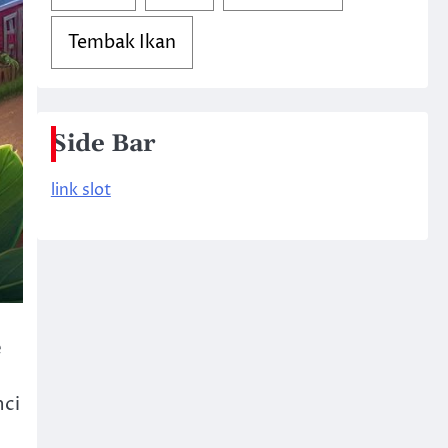
Tembak Ikan
Side Bar
link slot
e
nci