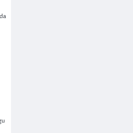
nda
gu