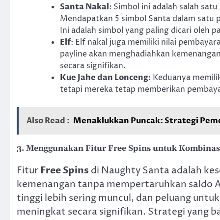
Santa Nakal
: Simbol ini adalah salah sat
Mendapatkan 5 simbol Santa dalam satu 
Ini adalah simbol yang paling dicari oleh 
Elf
: Elf nakal juga memiliki nilai pembaya
payline akan menghadiahkan kemenangan
secara signifikan.
Kue Jahe dan Lonceng
: Keduanya memiliki
tetapi mereka tetap memberikan pembayar
Also Read :
Menaklukkan Puncak: Strategi Pem
3. Menggunakan Fitur Free Spins untuk Kombina
Fitur
Free Spins
di Naughty Santa adalah ke
kemenangan tanpa mempertaruhkan saldo And
tinggi lebih sering muncul, dan peluang un
meningkat secara signifikan. Strategi yang 