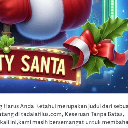
Harus Anda Ketahui merupakan judul dari sebu
datang di tadalafilus.com, Keseruan Tanpa Batas,
kali ini,kami masih bersemangat untuk membah