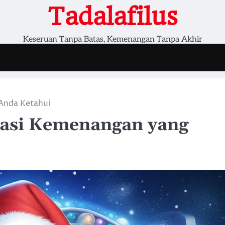
Tadalafilus
Keseruan Tanpa Batas, Kemenangan Tanpa Akhir
Anda Ketahui
nasi Kemenangan yang