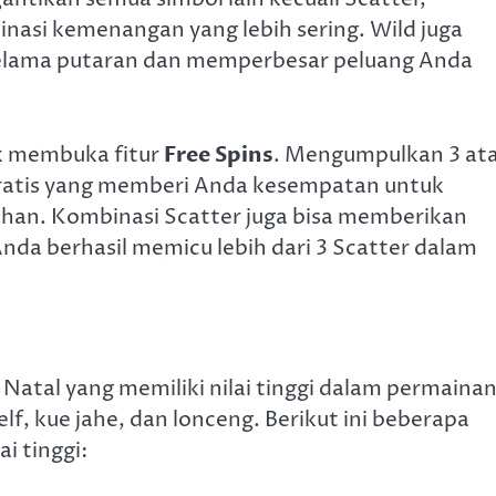
si kemenangan yang lebih sering. Wild juga
 selama putaran dan memperbesar peluang Anda
tuk membuka fitur
Free Spins
. Mengumpulkan 3 at
 gratis yang memberi Anda kesempatan untuk
n. Kombinasi Scatter juga bisa memberikan
nda berhasil memicu lebih dari 3 Scatter dalam
Natal yang memiliki nilai tinggi dalam permainan
elf, kue jahe, dan lonceng. Berikut ini beberapa
i tinggi: