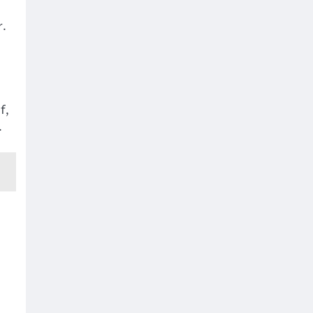
r.
f,
.