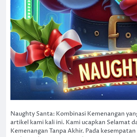
Naughty Santa: Kombinasi Kemenangan yang 
artikel kami kali ini. Kami ucapkan Selamat 
Kemenangan Tanpa Akhir. Pada kesempatan 