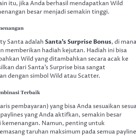
n itu, jika Anda berhasil mendapatkan Wild
menangan besar menjadi semakin tinggi.
emenangan
hty Santa adalah
Santa’s Surprise Bonus
, di man
n memberikan hadiah kejutan. Hadiah ini bisa
bahkan Wild yang ditambahkan secara acak ke
kan dari Santa’s Surprise bisa sangat
n dengan simbol Wild atau Scatter.
mbinasi Terbaik
aris pembayaran) yang bisa Anda sesuaikan sesua
aylines yang Anda aktifkan, semakin besar
i kemenangan. Namun, penting untuk
Memasang taruhan maksimum pada semua payline