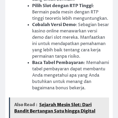
Pilih Slot dengan RTP Tinggi
:
Bermain pada mesin dengan RTP
tinggi teoretis lebih menguntungkan.
Cobalah Versi Demo
: Sebagian besar
kasino online menawarkan versi
demo dari slot mereka. Manfaatkan
ini untuk mendapatkan pemahaman
yang lebih baik tentang cara kerja
permainan tanpa risiko.
Baca Tabel Pembayaran
: Memahami
tabel pembayaran dapat membantu
Anda mengetahui apa yang Anda
butuhkan untuk menang dan
bagaimana bonus bekerja.
Also Read :
Sejarah Mesin Slot: Dari
Bandit Bertangan Satu hingga Digital