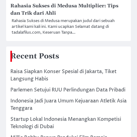
Rahasia Sukses di Medusa Multiplier: Tips
dan Trik dari Ahli
Rahasia Sukses di Medusa merupakan judul dari sebuah
artikel kami kali ini. Kami ucapkan Selamat datang di
tadalafilus.com, Keseruan Tanpa…
Recent Posts
Raisa Siapkan Konser Spesial di Jakarta, Tiket
Langsung Habis
Parlemen Setujui RUU Perlindungan Data Pribadi
Indonesia Jadi Juara Umum Kejuaraan Atletik Asia
Tenggara
Startup Lokal Indonesia Menangkan Kompetisi
Teknologi di Dubai