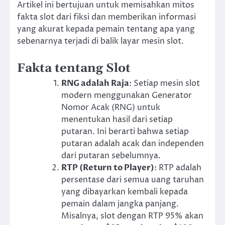
Artikel ini bertujuan untuk memisahkan mitos
fakta slot dari fiksi dan memberikan informasi
yang akurat kepada pemain tentang apa yang
sebenarnya terjadi di balik layar mesin slot.
Fakta tentang Slot
RNG adalah Raja
: Setiap mesin slot
modern menggunakan Generator
Nomor Acak (RNG) untuk
menentukan hasil dari setiap
putaran. Ini berarti bahwa setiap
putaran adalah acak dan independen
dari putaran sebelumnya.
RTP (Return to Player)
: RTP adalah
persentase dari semua uang taruhan
yang dibayarkan kembali kepada
pemain dalam jangka panjang.
Misalnya, slot dengan RTP 95% akan