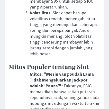
membayar $95 untuk setiap $100
yang dipertaruhkan.
Volatilitas
: Slot dapat berupa
volatilitas rendah, menengah, atau
tinggi, yang menunjukkan seberapa
sering dan berapa banyak Anda
mungkin menang. Slot volatilitas
tinggi cenderung membayar lebih
jarang tetapi dengan jumlah yang
lebih besar.
Mitos Populer tentang Slot
Mitos: “Mesin yang Sudah Lama
Tidak Mengeluarkan Jackpot
adalah ‘Panas'”:
Faktanya, RNG
memastikan bahwa setiap putaran
sepenuhnya acak, sehingga tidak ada
hubungannya dengan waktu terakhir