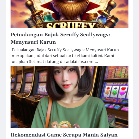
Petualangan Bajak Scruffy Scallywags:
Menyusuri Karun
Petualangan Bajak Scruffy Scallywags: Menyusuri Karun
merupakan judul dari sebuah artikel kami kali ini. Kami
ucapkan Selamat datang di tadalafilus.com,…
Rekomendasi Game Serupa Mania Saiyan