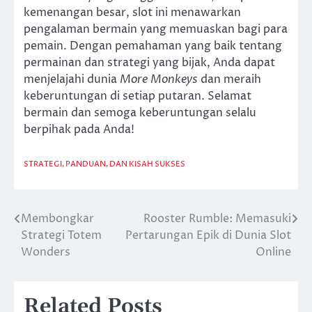
kemenangan besar, slot ini menawarkan
pengalaman bermain yang memuaskan bagi para
pemain. Dengan pemahaman yang baik tentang
permainan dan strategi yang bijak, Anda dapat
menjelajahi dunia
More Monkeys
dan meraih
keberuntungan di setiap putaran. Selamat
bermain dan semoga keberuntungan selalu
berpihak pada Anda!
STRATEGI, PANDUAN, DAN KISAH SUKSES
Membongkar
Rooster Rumble: Memasuki
Post
Strategi Totem
Pertarungan Epik di Dunia Slot
navigation
Wonders
Online
Related Posts