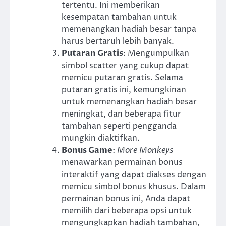
tertentu. Ini memberikan
kesempatan tambahan untuk
memenangkan hadiah besar tanpa
harus bertaruh lebih banyak.
Putaran Gratis
: Mengumpulkan
simbol scatter yang cukup dapat
memicu putaran gratis. Selama
putaran gratis ini, kemungkinan
untuk memenangkan hadiah besar
meningkat, dan beberapa fitur
tambahan seperti pengganda
mungkin diaktifkan.
Bonus Game
:
More Monkeys
menawarkan permainan bonus
interaktif yang dapat diakses dengan
memicu simbol bonus khusus. Dalam
permainan bonus ini, Anda dapat
memilih dari beberapa opsi untuk
mengungkapkan hadiah tambahan,