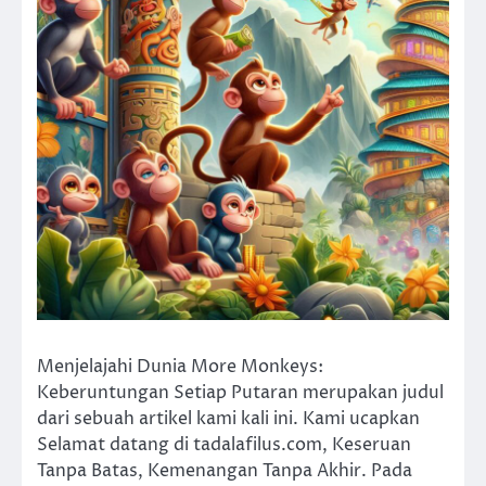
Menjelajahi Dunia More Monkeys:
Keberuntungan Setiap Putaran merupakan judul
dari sebuah artikel kami kali ini. Kami ucapkan
Selamat datang di tadalafilus.com, Keseruan
Tanpa Batas, Kemenangan Tanpa Akhir. Pada