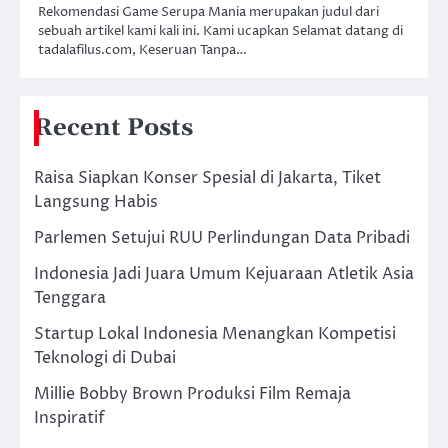
Rekomendasi Game Serupa Mania merupakan judul dari
sebuah artikel kami kali ini. Kami ucapkan Selamat datang di
tadalafilus.com, Keseruan Tanpa…
Recent Posts
Raisa Siapkan Konser Spesial di Jakarta, Tiket
Langsung Habis
Parlemen Setujui RUU Perlindungan Data Pribadi
Indonesia Jadi Juara Umum Kejuaraan Atletik Asia
Tenggara
Startup Lokal Indonesia Menangkan Kompetisi
Teknologi di Dubai
Millie Bobby Brown Produksi Film Remaja
Inspiratif