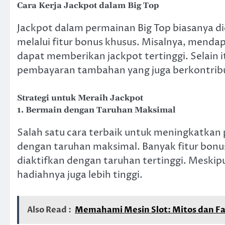
Cara Kerja Jackpot dalam Big Top
Jackpot dalam permainan Big Top biasanya di
melalui fitur bonus khusus. Misalnya, mendap
dapat memberikan jackpot tertinggi. Selain 
pembayaran tambahan yang juga berkontrib
Strategi untuk Meraih Jackpot
1. Bermain dengan Taruhan Maksimal
Salah satu cara terbaik untuk meningkatkan
dengan taruhan maksimal. Banyak fitur bonu
diaktifkan dengan taruhan tertinggi. Meskipun 
hadiahnya juga lebih tinggi.
Also Read :
Memahami Mesin Slot: Mitos dan Fa