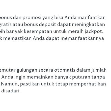
bonus dan promosi yang bisa Anda manfaatkan
 gratis atau bonus deposit dapat meningkatkan
ih banyak kesempatan untuk meraih jackpot.
ntuk memastikan Anda dapat memanfaatkannya
mutar gulungan secara otomatis dalam jumlah
ika Anda ingin memainkan banyak putaran tanpa
. Namun, pastikan untuk tetap memperhatikan
disadari.