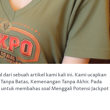
 dari sebuah artikel kami kali ini. Kami ucapkan
n Tanpa Batas, Kemenangan Tanpa Akhir. Pada
 untuk membahas soal Menggali Potensi Jackpot