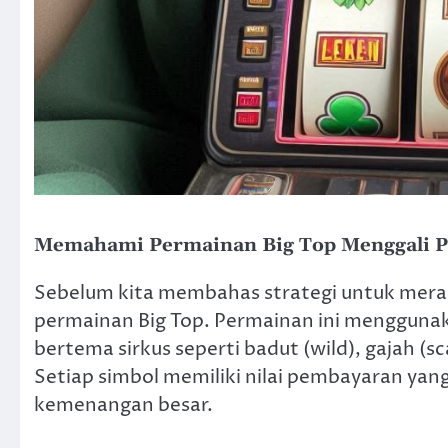
Memahami Permainan Big Top Menggali Po
Sebelum kita membahas strategi untuk mera
permainan Big Top. Permainan ini menggunak
bertema sirkus seperti badut (wild), gajah (sc
Setiap simbol memiliki nilai pembayaran ya
kemenangan besar.