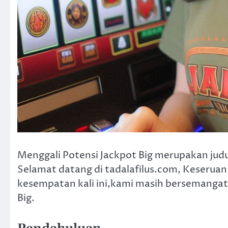
Menggali Potensi Jackpot Big merupakan judul
Selamat datang di tadalafilus.com, Keserua
kesempatan kali ini,kami masih bersemangat
Big.