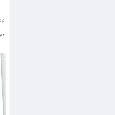
op
dan