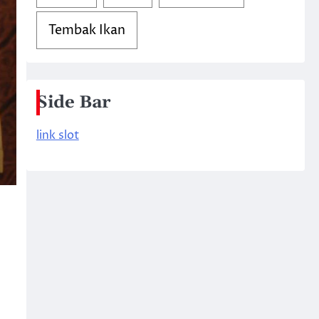
Tembak Ikan
Side Bar
link slot