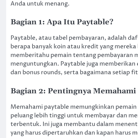
Anda untuk menang.
Bagian 1: Apa Itu Paytable?
Paytable, atau tabel pembayaran, adalah da
berapa banyak koin atau kredit yang mereka b
memberitahu pemain tentang pembayaran mak
menguntungkan. Paytable juga memberikan det
dan bonus rounds, serta bagaimana setiap fit
Bagian 2: Pentingnya Memahami 
Memahami paytable memungkinkan pemain unt
peluang lebih tinggi untuk membayar dan 
terbentuk. Ini juga membantu dalam menentu
yang harus dipertaruhkan dan kapan harus m