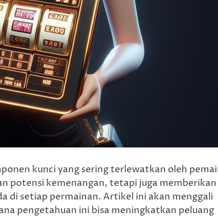
mponen kunci yang sering terlewatkan oleh pemai
n potensi kemenangan, tetapi juga memberikan
di setiap permainan. Artikel ini akan menggali
ana pengetahuan ini bisa meningkatkan peluang