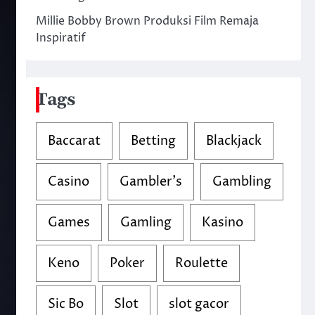
Millie Bobby Brown Produksi Film Remaja
Inspiratif
Tags
Baccarat
Betting
Blackjack
Casino
Gambler's
Gambling
Games
Gamling
Kasino
Keno
Poker
Roulette
Sic Bo
Slot
slot gacor