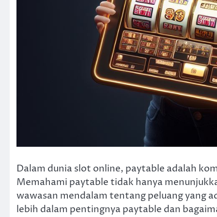
Dalam dunia slot online, paytable adalah ko
Memahami paytable tidak hanya menunjukka
wawasan mendalam tentang peluang yang ada 
lebih dalam pentingnya paytable dan bagaim