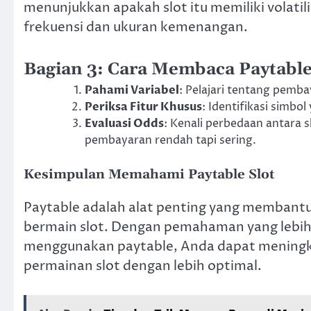
menunjukkan apakah slot itu memiliki volati
frekuensi dan ukuran kemenangan.
Bagian 3: Cara Membaca Paytable
Pahami Variabel
: Pelajari tentang pemb
Periksa Fitur Khusus
: Identifikasi simbo
Evaluasi Odds
: Kenali perbedaan antara 
pembayaran rendah tapi sering.
Kesimpulan Memahami Paytable Slot
Paytable adalah alat penting yang membant
bermain slot. Dengan pemahaman yang lebi
menggunakan paytable, Anda dapat mening
permainan slot dengan lebih optimal.