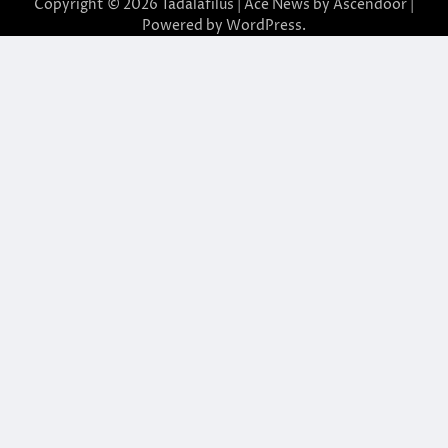
Copyright © 2026
Tadalafilus
| Ace News by
Ascendoor
|
Powered by
WordPress
.