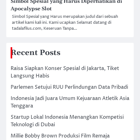
Simbol Spesial yang Harus Diperhatikan di
Apocalypse Slot
Simbol Spesial yang Harus merupakan judul dari sebuah
artikel kami kali ini. Kami ucapkan Selamat datang di
tadalafilus.com, Keseruan Tanpa…
Recent Posts
Raisa Siapkan Konser Spesial di Jakarta, Tiket
Langsung Habis
Parlemen Setujui RUU Perlindungan Data Pribadi
Indonesia Jadi Juara Umum Kejuaraan Atletik Asia
Tenggara
Startup Lokal Indonesia Menangkan Kompetisi
Teknologi di Dubai
Millie Bobby Brown Produksi Film Remaja