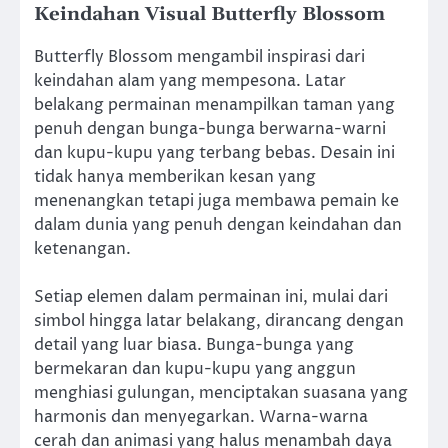
Keindahan Visual Butterfly Blossom
Butterfly Blossom mengambil inspirasi dari
keindahan alam yang mempesona. Latar
belakang permainan menampilkan taman yang
penuh dengan bunga-bunga berwarna-warni
dan kupu-kupu yang terbang bebas. Desain ini
tidak hanya memberikan kesan yang
menenangkan tetapi juga membawa pemain ke
dalam dunia yang penuh dengan keindahan dan
ketenangan.
Setiap elemen dalam permainan ini, mulai dari
simbol hingga latar belakang, dirancang dengan
detail yang luar biasa. Bunga-bunga yang
bermekaran dan kupu-kupu yang anggun
menghiasi gulungan, menciptakan suasana yang
harmonis dan menyegarkan. Warna-warna
cerah dan animasi yang halus menambah daya