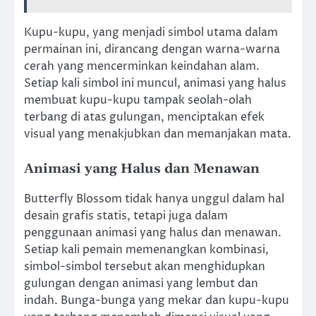
Kupu-kupu, yang menjadi simbol utama dalam
permainan ini, dirancang dengan warna-warna
cerah yang mencerminkan keindahan alam.
Setiap kali simbol ini muncul, animasi yang halus
membuat kupu-kupu tampak seolah-olah
terbang di atas gulungan, menciptakan efek
visual yang menakjubkan dan memanjakan mata.
Animasi yang Halus dan Menawan
Butterfly Blossom tidak hanya unggul dalam hal
desain grafis statis, tetapi juga dalam
penggunaan animasi yang halus dan menawan.
Setiap kali pemain memenangkan kombinasi,
simbol-simbol tersebut akan menghidupkan
gulungan dengan animasi yang lembut dan
indah. Bunga-bunga yang mekar dan kupu-kupu