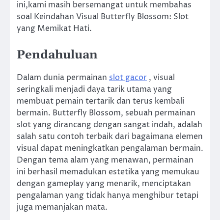
ini,kami masih bersemangat untuk membahas
soal Keindahan Visual Butterfly Blossom: Slot
yang Memikat Hati.
Pendahuluan
Dalam dunia permainan
slot gacor
, visual
seringkali menjadi daya tarik utama yang
membuat pemain tertarik dan terus kembali
bermain. Butterfly Blossom, sebuah permainan
slot yang dirancang dengan sangat indah, adalah
salah satu contoh terbaik dari bagaimana elemen
visual dapat meningkatkan pengalaman bermain.
Dengan tema alam yang menawan, permainan
ini berhasil memadukan estetika yang memukau
dengan gameplay yang menarik, menciptakan
pengalaman yang tidak hanya menghibur tetapi
juga memanjakan mata.