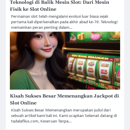
Teknologi di Balik Mesin Slot: Dari Mesin
Fisik ke Slot Online
Permainan slot telah mengalami evolusi luar biasa sejak
pertama kali diperkenalkan pada akhir abad ke-19. Teknologi
memainkan peran penting dalam…
Kisah Sukses Besar Memenangkan Jackpot di
Slot Online
Kisah Sukses Besar Memenangkan merupakan judul dari
sebuah artikel kami kali ini. Kami ucapkan Selamat datang di
tadalafilus.com, Keseruan Tanpa…