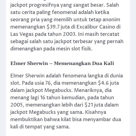
jackpot progresifnya yang sangat besar. Salah
satu cerita paling fenomenal adalah ketika
seorang pria yang memilih untuk tetap anonim
memenangkan $39.7 juta di Excalibur Casino di
Las Vegas pada tahun 2003. Ini masih tercatat
sebagai salah satu jackpot terbesar yang pernah
dimenangkan pada mesin slot fisik.
Elmer Sherwin – Memenangkan Dua Kali
Elmer Sherwin adalah fenomena langka di dunia
slot. Pada usia 76, dia memenangkan $4.6 juta
dalam jackpot Megabucks. Menariknya, dia
menang lagi 16 tahun kemudian, pada tahun
2005, memenangkan lebih dari $21 juta dalam
jackpot Megabucks yang sama. Kisahnya
membuktikan bahwa kilat bisa menyambar dua
kali di tempat yang sama.