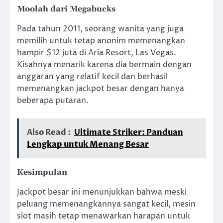
Moolah dari Megabucks
Pada tahun 2011, seorang wanita yang juga
memilih untuk tetap anonim memenangkan
hampir $12 juta di Aria Resort, Las Vegas.
Kisahnya menarik karena dia bermain dengan
anggaran yang relatif kecil dan berhasil
memenangkan jackpot besar dengan hanya
beberapa putaran.
Also Read :
Ultimate Striker: Panduan
Lengkap untuk Menang Besar
Kesimpulan
Jackpot besar ini menunjukkan bahwa meski
peluang memenangkannya sangat kecil, mesin
slot masih tetap menawarkan harapan untuk