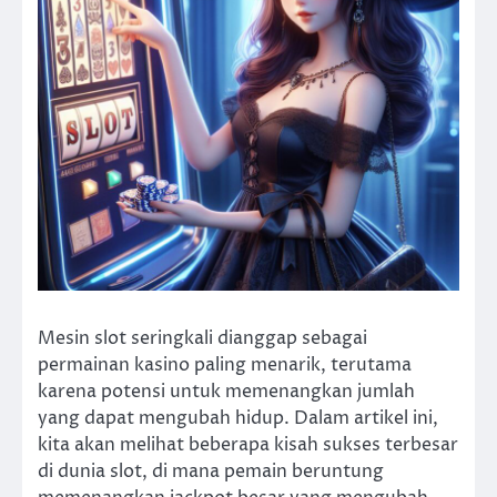
Mesin slot seringkali dianggap sebagai
permainan kasino paling menarik, terutama
karena potensi untuk memenangkan jumlah
yang dapat mengubah hidup. Dalam artikel ini,
kita akan melihat beberapa kisah sukses terbesar
di dunia slot, di mana pemain beruntung